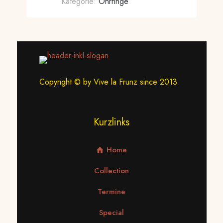
Kategorie:
Ohrringe
Copyright © by Vive la Frunz since 2013
Kurzlinks
Home
Collection
Termine
Special