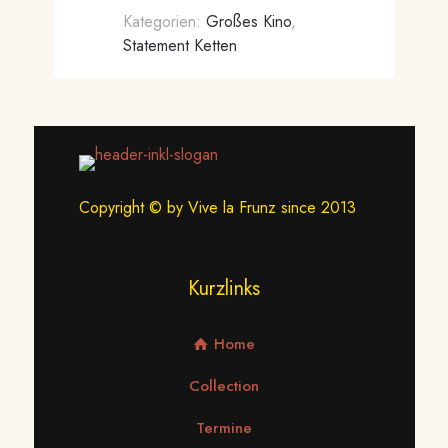
Kategorien:
Großes Kino
,
Statement Ketten
Copyright © by Vive la Frunz since 2013
Kurzlinks
Home
Collection
Termine