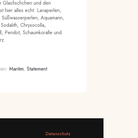
ie Glasfischchen und den
st hier alles echt: Lavaperlen,
 Süßwasserperlen, Aquamarin,
Sodalith, Chrysocolla,
ll, Peridot, Schaumkoralle und
rz.
ien:
Maritim
,
Statement
Datenschutz