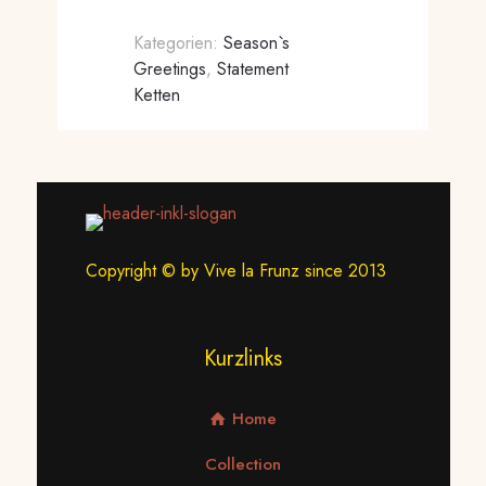
Kategorien:
Season`s
Greetings
,
Statement
Ketten
Copyright © by Vive la Frunz since 2013
Kurzlinks
Home
Collection