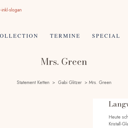
OLLECTION
TERMINE
SPECIAL
Mrs. Green
Statement Ketten
>
Gabi Glitzer
>
Mrs. Green
Langw
Heute sch
Kristall-G