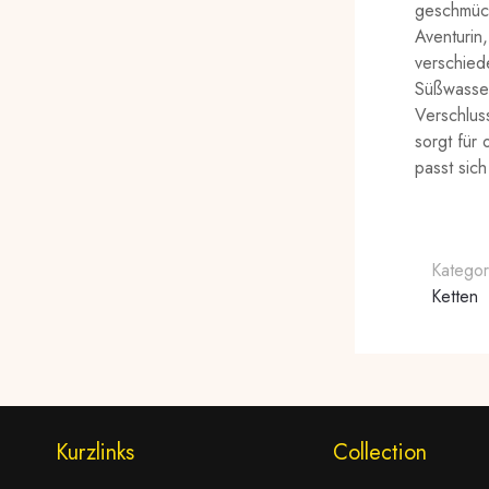
geschmückt
Aventurin,
verschied
Süßwasser
Verschlus
sorgt für 
passt sich
Kategor
Ketten
Kurzlinks
Collection